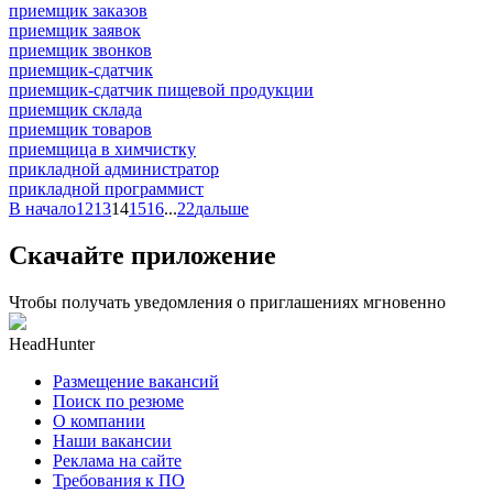
приемщик заказов
приемщик заявок
приемщик звонков
приемщик-сдатчик
приемщик-сдатчик пищевой продукции
приемщик склада
приемщик товаров
приемщица в химчистку
прикладной администратор
прикладной программист
В начало
12
13
14
15
16
...
22
дальше
Скачайте приложение
Чтобы получать уведомления о приглашениях мгновенно
HeadHunter
Размещение вакансий
Поиск по резюме
О компании
Наши вакансии
Реклама на сайте
Требования к ПО