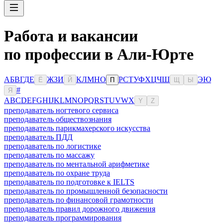
Работа и вакансии
по профессии в Али-Юрте
А
Б
В
Г
Д
Е
Ж
З
И
К
Л
М
Н
О
Р
С
Т
У
Ф
Х
Ц
Ч
Ш
Э
Ю
Ё
Й
П
Щ
Ы
#
Я
A
B
C
D
E
F
G
H
I
J
K
L
M
N
O
P
Q
R
S
T
U
V
W
X
Y
Z
преподаватель ногтевого сервиса
преподаватель обществознания
преподаватель парикмахерского искусства
преподаватель ПДД
преподаватель по логистике
преподаватель по массажу
преподаватель по ментальной арифметике
преподаватель по охране труда
преподаватель по подготовке к IELTS
преподаватель по промышленной безопасности
преподаватель по финансовой грамотности
преподаватель правил дорожного движения
преподаватель программирования