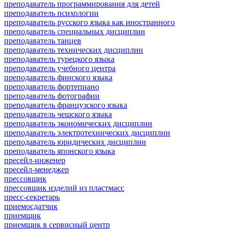
преподаватель программирования для детей
преподаватель психологии
преподаватель русского языка как иностранного
преподаватель специальных дисциплин
преподаватель танцев
преподаватель технических дисциплин
преподаватель турецкого языка
преподаватель учебного центра
преподаватель финского языка
преподаватель фортепиано
преподаватель фотографии
преподаватель французского языка
преподаватель чешского языка
преподаватель экономических дисциплин
преподаватель электротехнических дисциплин
преподаватель юридических дисциплин
преподаватель японского языка
пресейл-инженер
пресейл-менеджер
прессовщик
прессовщик изделий из пластмасс
пресс-секретарь
приемосдатчик
приемщик
приемщик в сервисный центр