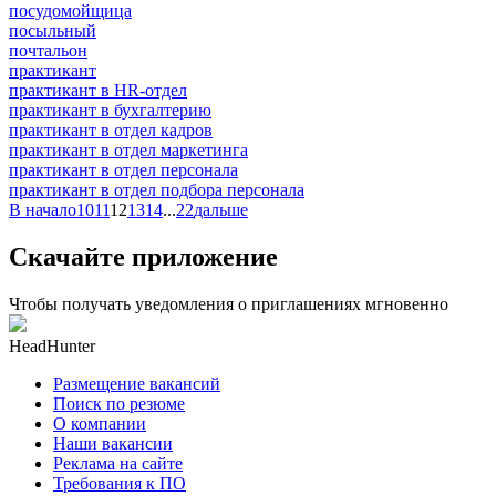
посудомойщица
посыльный
почтальон
практикант
практикант в HR-отдел
практикант в бухгалтерию
практикант в отдел кадров
практикант в отдел маркетинга
практикант в отдел персонала
практикант в отдел подбора персонала
В начало
10
11
12
13
14
...
22
дальше
Скачайте приложение
Чтобы получать уведомления о приглашениях мгновенно
HeadHunter
Размещение вакансий
Поиск по резюме
О компании
Наши вакансии
Реклама на сайте
Требования к ПО