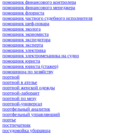
помощник финансового контролера
помощник финансового менеджера
помощник флориста
помощник частного судебного исполнителя
помощник шеф-повара
помощник эколога
помощник экономиста
помощник экспедитора
помощник эксперта
помощник электрика
помощник электромеханика на судно
помощник юриста
помощник юриста (стажер)
помощница по хозяйству
портной
портной в ателье
портной женской одежды
портной-лаборант
портной по меху
портной-универсал
портфельный аналитик
портфельный управляющий
портье
постпечатник
посудомойка уборщица