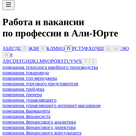
Работа и вакансии
по профессии в Али-Юрте
А
Б
В
Г
Д
Е
Ж
З
И
К
Л
М
Н
О
Р
С
Т
У
Ф
Х
Ц
Ч
Ш
Э
Ю
Ё
Й
П
Щ
Ы
#
Я
A
B
C
D
E
F
G
H
I
J
K
L
M
N
O
P
Q
R
S
T
U
V
W
X
Y
Z
помощник технолога швейного производства
помощник товароведа
помощник топ-менеджера
помощник торгового представителя
помощник трейдера
помощник тренера
помощник управляющего
помощник управляющего интернет-магазином
помощник фармацевта
помощник финансиста
помощник финансового аналитика
помощник финансового директора
помощник финансового консультанта