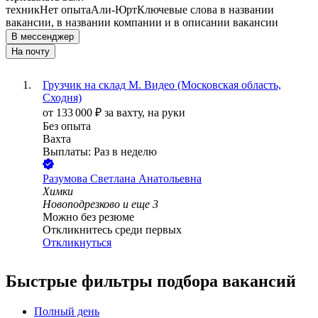
техник
Нет опыта
Али-Юрт
Ключевые слова в названии
вакансии, в названии компании и в описании вакансии
В мессенджер
На почту
Грузчик на склад М. Видео (Московская область,
Сходня)
от
133 000
₽
за вахту,
на руки
Без опыта
Вахта
Выплаты: Раз в неделю
Разумова Светлана Анатольевна
Химки
Новоподрезково
и еще
3
Можно без резюме
Откликнитесь среди первых
Откликнуться
Быстрые фильтры подбора вакансий
Полный день