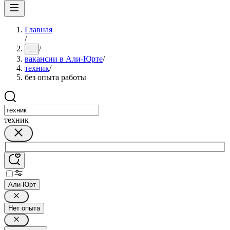
Главная
/
/
...
вакансии в Али-Юрте
/
техник
/
без опыта работы
техник
Али-Юрт
Нет опыта