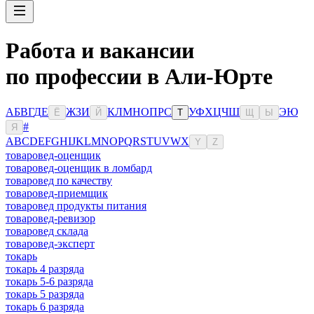
Работа и вакансии
по профессии в Али-Юрте
А
Б
В
Г
Д
Е
Ж
З
И
К
Л
М
Н
О
П
Р
С
У
Ф
Х
Ц
Ч
Ш
Э
Ю
Ё
Й
Т
Щ
Ы
#
Я
A
B
C
D
E
F
G
H
I
J
K
L
M
N
O
P
Q
R
S
T
U
V
W
X
Y
Z
товаровед-оценщик
товаровед-оценщик в ломбард
товаровед по качеству
товаровед-приемщик
товаровед продукты питания
товаровед-ревизор
товаровед склада
товаровед-эксперт
токарь
токарь 4 разряда
токарь 5-6 разряда
токарь 5 разряда
токарь 6 разряда