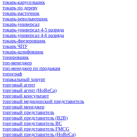
токарь-карусельщик
токарь по дереву
токарь-расточник
токарь-револьверщик
токарь-универсал
токарь-универсал 4-5 разряда
токарь-универсал 4-6 разряда
токарь-фрезеровщик
токарь ЧПУ
токарь-шлифовщик
тонировщик
топ-менеджер
топ-менеджер по продажам
топограф
торакальный хирург
торговый агент
торговый агент (HoReCa)
торговый консультант
торговый медицинский представитель
торговый менеджер
торговый представитель
торговый представитель (B2B)
торговый представитель BC
торговый представитель FMCG
торговый представитель (HoReCa)