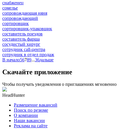
снабженец
сомелье
сопровождающая няня
сопровождающий
сортировщик
сортировщик-упаковщик
составитель поездов
составитель фарша
сосудистый хирург
сотрудник call-центра
сотрудник в отдел продаж
В начало
5
6
7
8
9
...
36
дальше
Скачайте приложение
Чтобы получать уведомления о приглашениях мгновенно
HeadHunter
Размещение вакансий
Поиск по резюме
О компании
Наши вакансии
Реклама на сайте