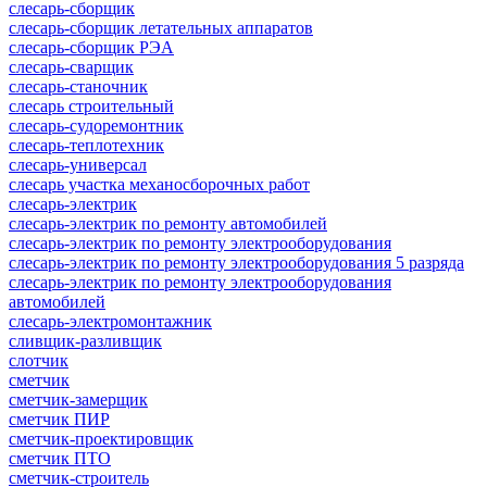
слесарь-сборщик
слесарь-сборщик летательных аппаратов
слесарь-сборщик РЭА
слесарь-сварщик
слесарь-станочник
слесарь строительный
слесарь-судоремонтник
слесарь-теплотехник
слесарь-универсал
слесарь участка механосборочных работ
слесарь-электрик
слесарь-электрик по ремонту автомобилей
слесарь-электрик по ремонту электрооборудования
слесарь-электрик по ремонту электрооборудования 5 разряда
слесарь-электрик по ремонту электрооборудования
автомобилей
слесарь-электромонтажник
сливщик-разливщик
слотчик
сметчик
сметчик-замерщик
сметчик ПИР
сметчик-проектировщик
сметчик ПТО
сметчик-строитель