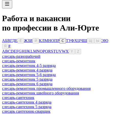
Работа и вакансии
по профессии в Али-Юрте
А
Б
В
Г
Д
Е
Ж
З
И
К
Л
М
Н
О
П
Р
Т
У
Ф
Х
Ц
Ч
Ш
Э
Ю
Ё
Й
С
Щ
Ы
#
Я
A
B
C
D
E
F
G
H
I
J
K
L
M
N
O
P
Q
R
S
T
U
V
W
X
Y
Z
слесарь-разнорабочий
слесарь-ремонтник
слесарь-ремонтник 4-5 разряда
слесарь-ремонтник 4 разряда
слесарь-ремонтник 5-6 разряда
слесарь-ремонтник 5 разряда
слесарь-ремонтник 6 разряда
слесарь-ремонтник промышленного оборудования
слесарь-ремонтник швейного оборудования
слесарь-сантехник
слесарь-сантехник 4 разряда
слесарь-сантехник 5 разряда
слесарь сантехник-сварщик