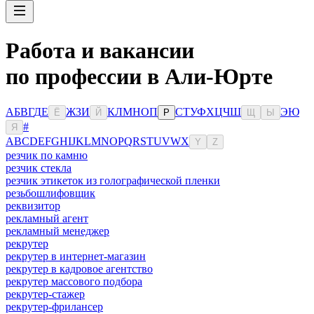
Работа и вакансии
по профессии в Али-Юрте
А
Б
В
Г
Д
Е
Ж
З
И
К
Л
М
Н
О
П
С
Т
У
Ф
Х
Ц
Ч
Ш
Э
Ю
Ё
Й
Р
Щ
Ы
#
Я
A
B
C
D
E
F
G
H
I
J
K
L
M
N
O
P
Q
R
S
T
U
V
W
X
Y
Z
резчик по камню
резчик стекла
резчик этикеток из голографической пленки
резьбошлифовщик
реквизитор
рекламный агент
рекламный менеджер
рекрутер
рекрутер в интернет-магазин
рекрутер в кадровое агентство
рекрутер массового подбора
рекрутер-стажер
рекрутер-фрилансер