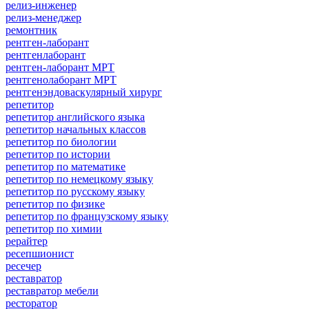
релиз-инженер
релиз-менеджер
ремонтник
рентген-лаборант
рентгенлаборант
рентген-лаборант МРТ
рентгенолаборант МРТ
рентгенэндоваскулярный хирург
репетитор
репетитор английского языка
репетитор начальных классов
репетитор по биологии
репетитор по истории
репетитор по математике
репетитор по немецкому языку
репетитор по русскому языку
репетитор по физике
репетитор по французскому языку
репетитор по химии
рерайтер
ресепшионист
ресечер
реставратор
реставратор мебели
ресторатор