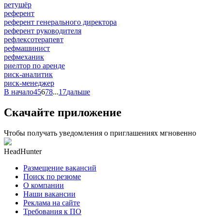
ретушёр
референт
референт генерального директора
референт руководителя
рефлексотерапевт
рефмашинист
рефмеханик
риелтор по аренде
риск-аналитик
риск-менеджер
В начало
4
5
6
7
8
...
17
дальше
Скачайте приложение
Чтобы получать уведомления о приглашениях мгновенно
HeadHunter
Размещение вакансий
Поиск по резюме
О компании
Наши вакансии
Реклама на сайте
Требования к ПО