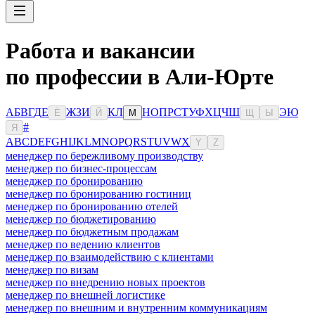
Работа и вакансии
по профессии в Али-Юрте
А
Б
В
Г
Д
Е
Ж
З
И
К
Л
Н
О
П
Р
С
Т
У
Ф
Х
Ц
Ч
Ш
Э
Ю
Ё
Й
М
Щ
Ы
#
Я
A
B
C
D
E
F
G
H
I
J
K
L
M
N
O
P
Q
R
S
T
U
V
W
X
Y
Z
менеджер по бережливому производству
менеджер по бизнес-процессам
менеджер по бронированию
менеджер по бронированию гостиниц
менеджер по бронированию отелей
менеджер по бюджетированию
менеджер по бюджетным продажам
менеджер по ведению клиентов
менеджер по взаимодействию с клиентами
менеджер по визам
менеджер по внедрению новых проектов
менеджер по внешней логистике
менеджер по внешним и внутренним коммуникациям