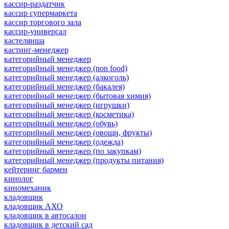
кассир-раздатчик
кассир супермаркета
кассир торгового зала
кассир-универсал
кастелянша
кастинг-менеджер
категорийный менеджер
категорийный менеджер (non food)
категорийный менеджер (алкоголь)
категорийный менеджер (бакалея)
категорийный менеджер (бытовая химия)
категорийный менеджер (игрушки)
категорийный менеджер (косметика)
категорийный менеджер (обувь)
категорийный менеджер (овощи, фрукты)
категорийный менеджер (одежда)
категорийный менеджер (по закупкам)
категорийный менеджер (продукты питания)
кейтеринг бармен
кинолог
киномеханик
кладовщик
кладовщик АХО
кладовщик в автосалон
кладовщик в детский сад