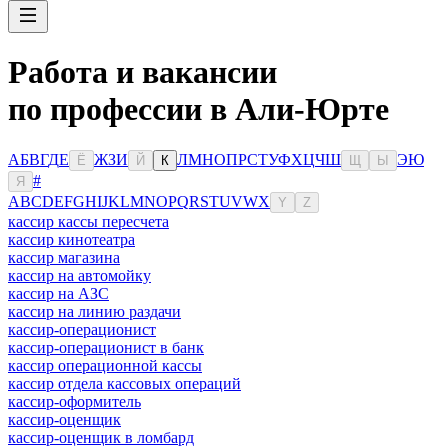
Работа и вакансии
по профессии в Али-Юрте
А
Б
В
Г
Д
Е
Ж
З
И
Л
М
Н
О
П
Р
С
Т
У
Ф
Х
Ц
Ч
Ш
Э
Ю
Ё
Й
К
Щ
Ы
#
Я
A
B
C
D
E
F
G
H
I
J
K
L
M
N
O
P
Q
R
S
T
U
V
W
X
Y
Z
кассир кассы пересчета
кассир кинотеатра
кассир магазина
кассир на автомойку
кассир на АЗС
кассир на линию раздачи
кассир-операционист
кассир-операционист в банк
кассир операционной кассы
кассир отдела кассовых операций
кассир-оформитель
кассир-оценщик
кассир-оценщик в ломбард