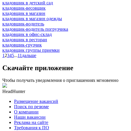
кладовщик в детский сад
кладовщик-весовщик
кладовщик в магазин
кладовщик в магазин одежды
кладовщик-водитель
кладовщик-водитель погрузчика
кладовщик в офис-склад
кладовщик в ресторан
кладовщик-грузчик
кладовщик группы приемки
1
2
3
4
5
...
11
дальше
Скачайте приложение
Чтобы получать уведомления о приглашениях мгновенно
HeadHunter
Размещение вакансий
Поиск по резюме
О компании
Наши вакансии
Реклама на сайте
Требования к ПО