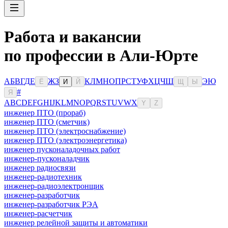
Работа и вакансии
по профессии в Али-Юрте
А
Б
В
Г
Д
Е
Ж
З
К
Л
М
Н
О
П
Р
С
Т
У
Ф
Х
Ц
Ч
Ш
Э
Ю
Ё
И
Й
Щ
Ы
#
Я
A
B
C
D
E
F
G
H
I
J
K
L
M
N
O
P
Q
R
S
T
U
V
W
X
Y
Z
инженер ПТО (прораб)
инженер ПТО (сметчик)
инженер ПТО (электроснабжение)
инженер ПТО (электроэнергетика)
инженер пусконаладочных работ
инженер-пусконаладчик
инженер радиосвязи
инженер-радиотехник
инженер-радиоэлектронщик
инженер-разработчик
инженер-разработчик РЭА
инженер-расчетчик
инженер релейной защиты и автоматики