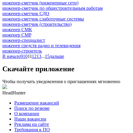
инженер-сметчик (инженерные сети)
инженер-сметчик по общестроительным работам
инженер-сметчик СДО
инженер-сметчик слаботочные системы
инженер-сметчик (строительство)
инженер СМК
инженер СМР
инженер-специалист
инженер средств радио и телевидения
инженер-строитель
В начало
9
10
11
12
13
...
15
дальше
Скачайте приложение
Чтобы получать уведомления о приглашениях мгновенно
HeadHunter
Размещение вакансий
Поиск по резюме
О компании
Наши вакансии
Реклама на сайте
Требования к ПО