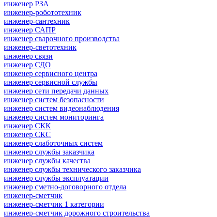
инженер РЗА
инженер-робототехник
инженер-сантехник
инженер САПР
инженер сварочного производства
инженер-светотехник
инженер связи
инженер СДО
инженер сервисного центра
инженер сервисной службы
инженер сети передачи данных
инженер систем безопасности
инженер систем видеонаблюдения
инженер систем мониторинга
инженер СКК
инженер СКС
инженер слаботочных систем
инженер службы заказчика
инженер службы качества
инженер службы технического заказчика
инженер службы эксплуатации
инженер сметно-договорного отдела
инженер-сметчик
инженер-сметчик 1 категории
инженер-сметчик дорожного строительства