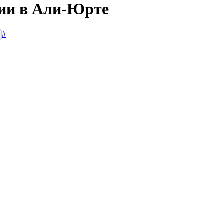
сии в Али-Юрте
#