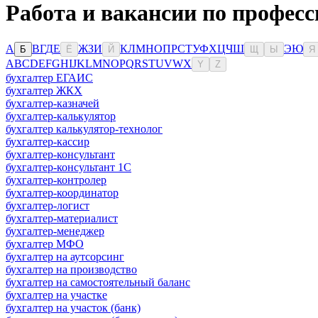
Работа и вакансии по профес
А
В
Г
Д
Е
Ж
З
И
К
Л
М
Н
О
П
Р
С
Т
У
Ф
Х
Ц
Ч
Ш
Э
Ю
Б
Ё
Й
Щ
Ы
Я
A
B
C
D
E
F
G
H
I
J
K
L
M
N
O
P
Q
R
S
T
U
V
W
X
Y
Z
бухгалтер ЕГАИС
бухгалтер ЖКХ
бухгалтер-казначей
бухгалтер-калькулятор
бухгалтер калькулятор-технолог
бухгалтер-кассир
бухгалтер-консультант
бухгалтер-консультант 1С
бухгалтер-контролер
бухгалтер-координатор
бухгалтер-логист
бухгалтер-материалист
бухгалтер-менеджер
бухгалтер МФО
бухгалтер на аутсорсинг
бухгалтер на производство
бухгалтер на самостоятельный баланс
бухгалтер на участке
бухгалтер на участок (банк)