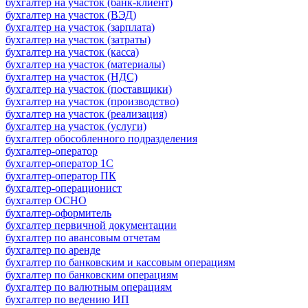
бухгалтер на участок (банк-клиент)
бухгалтер на участок (ВЭД)
бухгалтер на участок (зарплата)
бухгалтер на участок (затраты)
бухгалтер на участок (касса)
бухгалтер на участок (материалы)
бухгалтер на участок (НДС)
бухгалтер на участок (поставщики)
бухгалтер на участок (производство)
бухгалтер на участок (реализация)
бухгалтер на участок (услуги)
бухгалтер обособленного подразделения
бухгалтер-оператор
бухгалтер-оператор 1С
бухгалтер-оператор ПК
бухгалтер-операционист
бухгалтер ОСНО
бухгалтер-оформитель
бухгалтер первичной документации
бухгалтер по авансовым отчетам
бухгалтер по аренде
бухгалтер по банковским и кассовым операциям
бухгалтер по банковским операциям
бухгалтер по валютным операциям
бухгалтер по ведению ИП