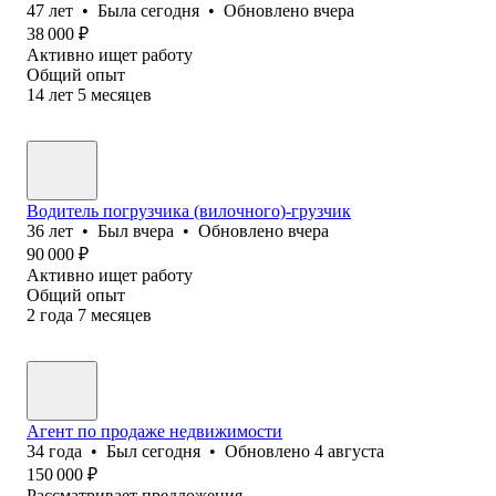
47
лет
•
Была
сегодня
•
Обновлено
вчера
38 000
₽
Активно ищет работу
Общий опыт
14
лет
5
месяцев
Водитель погрузчика (вилочного)-грузчик
36
лет
•
Был
вчера
•
Обновлено
вчера
90 000
₽
Активно ищет работу
Общий опыт
2
года
7
месяцев
Агент по продаже недвижимости
34
года
•
Был
сегодня
•
Обновлено
4 августа
150 000
₽
Рассматривает предложения