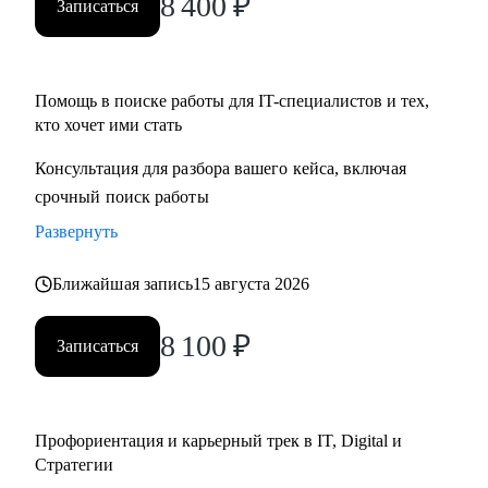
8 400
₽
Записаться
• Определим стратегию поиска подходящей роли и
развития на продуктовых и бизнес позициях.
Помощь в поиске работы для IT-специалистов и тех,
Кому могу помочь:
кто хочет ими стать
• Product-менеджерам/Владельцам продуктов;
• Руководителям проектов/Руководителям стратегических
Консультация для разбора вашего кейса, включая
проектов;
срочный поиск работы
• Менеджерам по развитию бизнеса;
Развернуть
• Специалистам по стратегии, инвестициям и консалтингу,
а также высшему и среднему менеджменту;
Ближайшая запись
15 августа 2026
• Product marketing менеджерам/Маркетологам;
• Продуктовым аналитикам/Бизнес-аналитикам;
8 100
₽
Записаться
• Всем не IT-специалистам, которые хотят перейти в IT.
Профориентация и карьерный трек в IT, Digital и
Стратегии