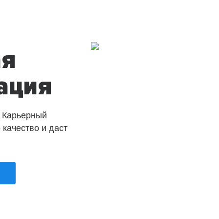
ая
ация
 Карьерный
о качество и даст