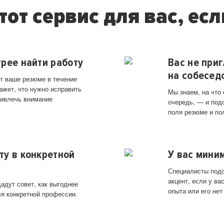
тот сервис для вас, есл
трее найти работу
Вас не при
на собесед
т ваше резюме в течение
ажет, что нужно исправить
Мы знаем, на что
ривлечь внимание
очередь, — и под
поля резюме и по
ту в конкретной
У вас мини
Специалисты подс
акцент, если у в
адут совет, как выгоднее
опыта или его нет
ля конкретной профессии.