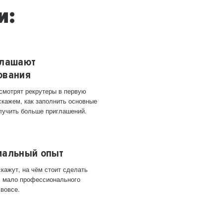
и:
глашают
ования
 смотрят рекрутеры в первую
скажем, как заполнить основные
лучить больше приглашений.
мальный опыт
кажут, на чём стоит сделать
ас мало профессионального
 вовсе.