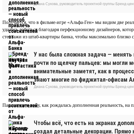
Диана Сухова, руководитель проектной группы Бренд-цен
Получается, что в фильме-игре «Альфа-Ген» мы видим две реа
удалось добиться благодаря перфекционизму дизайнеров, кото
стеллажи из штаб-квартиры банка, чтобы максимально близко с
У нас была сложная задача — менять 
почти по щелчку пальцев: мы могли м
внимательные заметят, как в процесс
знают многие по фиджитал-офисам А
Диана Сухова, руководитель проектной группы Бренд-цен
Параллельно тому, как рождалась дополненная реальность, на 
Чтобы всё, что есть на экранах допо
создал детальные декорации. Прямо 