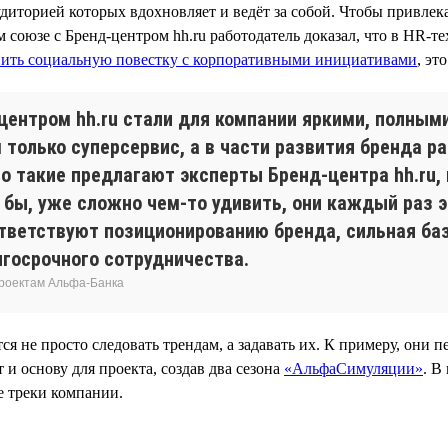
удиторией которых вдохновляет и ведёт за собой. Чтобы привлек
м союзе с Бренд-центром hh.ru работодатель доказал, что в HR-т
нить социальную повестку с корпоративными инициативами
, эт
-центром hh.ru стали для компании яркими, полны
только суперсервис, а в части развития бренда р
о такие предлагают эксперты Бренд-центра hh.ru
 бы, уже сложно чем-то удивить, они каждый раз
ответствуют позиционированию бренда, сильная б
лгосрочного сотрудничества.
проектам Альфа-Банка
ся не просто следовать трендам, а задавать их. К примеру, он
и основу для проекта, создав два сезона
«АльфаСимуляции»
. В
е треки компании.