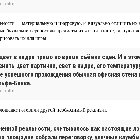
тра hh.ru
льности — материальную и цифровую. И визуально отличить их д
рые буквально переносили предметы из жизни в виртуальную пло
рисовать их для игры.
цвет в кадре прямо во время съёмки сцен. И в эт
енять цвет картинки, свет в кадре, его температу
е успешного прохождения обычная офисная стена 
льфа-Банка.
тра hh.ru
площадке готовили другой необходимый реквизит.
лненной реальности, считывалось как настоящие ло
на площадке собрали переговорку, уличные клумбы