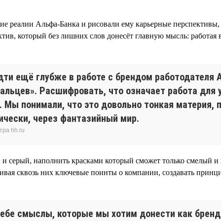
ие реалии Альфа-Банка и рисовали ему карьерные перспективы, 
тив, который без лишних слов донесёт главную мысль: работая в
идти ещё глубже в работе с брендом работодателя 
альцев». Расшифровать, что означает работа для 
 Мы понимали, что это довольно тонкая материя, п
ически, через фантазийный мир.
тра hh.ru
 и серый, наполнить красками который сможет только смелый и
гивая сквозь них ключевые поинты о компании, создавать прин
бе смыслы, которые мы хотим донести как бренд д