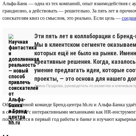
Альфа-Банк — одна из тех компаний, опыт взаимодействия с а
грандиозно, а действовать — решительно. За пять лет в прочно
соискателям квиз со смыслом, это реально. Если цель —
соеди
Эти пять лет в коллаборации с Бренд
Мы в клиентском сегменте оказываем 
которых ещё не было на рынке. Именн
креативные решения. Когда, казалось
умение предлагать идеи, которые со
проекты, — это основа для нашего до
Алина Пуздрова, руководитель по развитию и ключевым 
Объединённой команде Бренд-центра hh.ru и Альфа-Банка удаёт
в сочетании с интерактивными механиками как HR-инструмент 
погружаются в первый год работы в банке и изучают карьерны