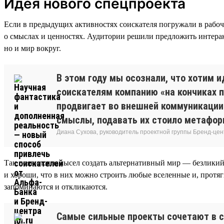
Идея нового спецпроекта
Если в предыдущих активностях соискателя погружали в рабоч
о смыслах и ценностях. Аудитории решили предложить интерак
но и мир вокруг.
В этом году мы осознали, что хотим 
соискателям компанию «на кончиках п
продвигает во внешней коммуникации.
смыслы, подавать их стоило метафор
Диана Сухова, руководитель проектной группы Бренд-цен
Так появился замысел создать альтернативный мир — безликий
и хороши, что в них можно строить любые вселенные и, протя
запоминаются и откликаются.
Самые сильные проекты сочетают в се