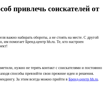
соб привлечь соискателей от
ля важно набирать обороты, а не стоять на месте. С другой
, им помогает Бренд-центр hh.ru. Те, кто настроен
оект!
етили, нужно не терять контакт с соискателями и постоянно
 находя способы превзойти свои прежние идеи и решения.
рендингу. За этим всегда можно прийти в
Бренд-центр hh.ru
.