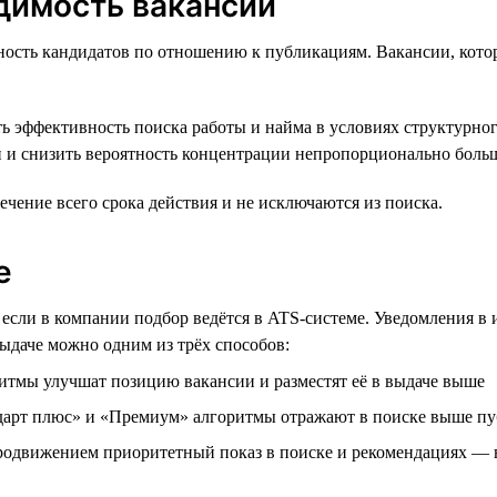
димость вакансий
ость кандидатов по отношению к публикациям. Вакансии, котор
ь эффективность поиска работы и найма в условиях структурног
и и снизить вероятность концентрации непропорционально боль
чение всего срока действия и не исключаются из поиска.
е
е если в компании подбор ведётся в ATS-системе. Уведомления в
ыдаче можно одним из трёх способов:
итмы улучшат позицию вакансии и разместят её в выдаче выше
ндарт плюс» и «Премиум» алгоритмы отражают в поиске выше п
продвижением приоритетный показ в поиске и рекомендациях —