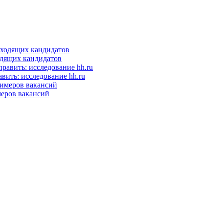
одящих кандидатов
вить: исследование hh.ru
еров вакансий