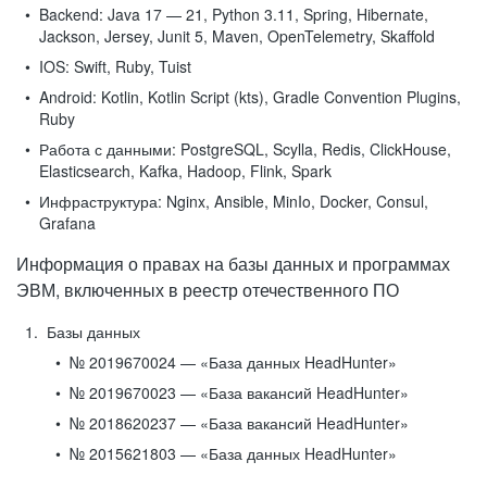
Backend:
Java 17 — 21, Python 3.11, Spring, Hibernate,
Jackson, Jersey, Junit 5, Maven, OpenTelemetry, Skaffold
IOS:
Swift, Ruby, Tuist
Android:
Kotlin, Kotlin Script (kts), Gradle Convention Plugins,
Ruby
Работа с данными:
PostgreSQL, Scylla, Redis, ClickHouse,
Elasticsearch, Kafka, Hadoop, Flink, Spark
Инфраструктура:
Nginx, Ansible, MinIo, Docker, Consul,
Grafana
Информация о правах на базы данных и программах
ЭВМ, включенных в реестр отечественного ПО
Базы данных
№ 2019670024 — «База данных HeadHunter»
№ 2019670023 — «База вакансий HeadHunter»
№ 2018620237 — «База вакансий HeadHunter»
№ 2015621803 — «База данных HeadHunter»