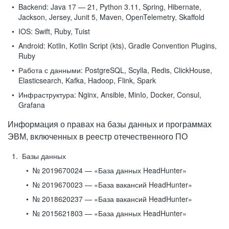
Backend:
Java 17 — 21, Python 3.11, Spring, Hibernate,
Jackson, Jersey, Junit 5, Maven, OpenTelemetry, Skaffold
IOS:
Swift, Ruby, Tuist
Android:
Kotlin, Kotlin Script (kts), Gradle Convention Plugins,
Ruby
Работа с данными:
PostgreSQL, Scylla, Redis, ClickHouse,
Elasticsearch, Kafka, Hadoop, Flink, Spark
Инфраструктура:
Nginx, Ansible, MinIo, Docker, Consul,
Grafana
Информация о правах на базы данных и программах
ЭВМ, включенных в реестр отечественного ПО
Базы данных
№ 2019670024 — «База данных HeadHunter»
№ 2019670023 — «База вакансий HeadHunter»
№ 2018620237 — «База вакансий HeadHunter»
№ 2015621803 — «База данных HeadHunter»