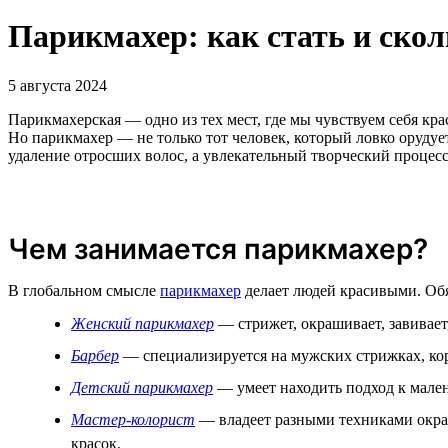
Парикмахер: как стать и ско
5 августа 2024
Парикмахерская — одно из тех мест, где мы чувствуем себя к
Но парикмахер — не только тот человек, который ловко орудуе
удаление отросших волос, а увлекательный творческий процесс
Чем занимается парикмахер?
В глобальном смысле
парикмахер
делает людей красивыми. Обя
Женский парикмахер
— стрижет, окрашивает, завивает,
Барбер
— специализируется на мужских стрижках, кор
Детский парикмахер
— умеет находить подход к мале
Мастер-колорист
— владеет разными техниками окраш
красок.