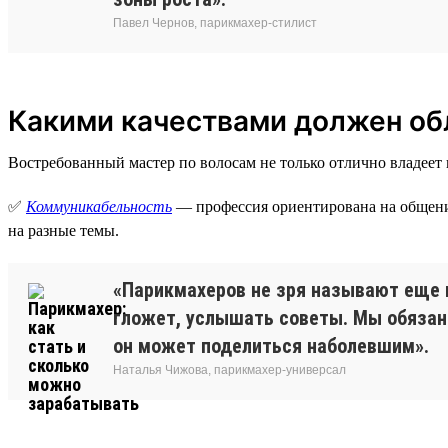
Павел Чернов, парикмахер-стилист
Какими качествами должен об
Востребованный мастер по волосам не только отлично владеет
✅
Коммуникабельность
— профессия ориентирована на общение
на разные темы.
«Парикмахеров не зря называют еще и
гложет, услышать советы. Мы обязан
он может поделиться наболевшим».
Наталья Чижова, парикмахер-универсал