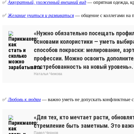
✅
Аккуратный, ухоженный внешний вид
— опрятная одежда, кр
✅
Желание учиться и развиваться
— общение с коллегами на п
«Нужно обязательно посещать профил
основами колористики — уметь выбира
способов покраски: мелирование, аэр
профессии. Можно освоить дополнител
востребованность на новый уровень».
Наталья Чижова
✅
Любовь к людям
— важно уметь не допускать конфликтные си
«Для тех, кто мечтает расти, обновл
стремление быть заметным. Это важно
Павел Чернов