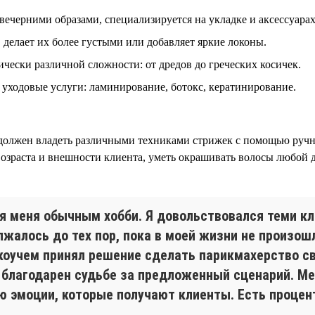
ечерними образами, специализируется на укладке и аксессуарах
 делает их более густыми или добавляет яркие локоны.
чески различной сложности: от дредов до греческих косичек.
уходовые услуги: ламинирование, ботокс, кератинирование.
должен владеть различными техниками стрижек с помощью ручн
 возраста и внешности клиента, уметь окрашивать волосы любой
я меня обычным хобби. Я довольствовался теми кл
лжалось до тех пор, пока в моей жизни не произош
оучем принял решение сделать парикмахерство сво
р благодарен судьбе за предложенный сценарий. М
 эмоции, которые получают клиенты. Есть процент 