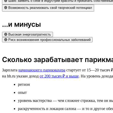
🟢 Шанс заявить о себе в индустрии красоты и прокачать собственны
🟢 Возможность реализовать свой творческий потенциал
...и минусы
🔴 Высокая энергозатратность
🔴 Риск возникновения профессиональных заболеваний
Сколько зарабатывает парикм
Зарплата
начинающего парикмахера
стартует от 15­­—20 тысяч 
на hh.ru указан доход
от 200 тысяч ₽ и выше
. На уровень доход
регион
опыт
уровень мастерства — чем сложнее стрижка, тем он 
раскрученность и локация салона — и то и другое об